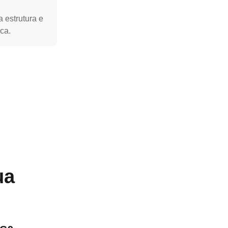
 estrutura e
ica.
ua