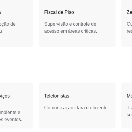
a
Fiscal de Piso
Ze
pção de
Supervisão e controle de
Cu
u
acesso em áreas críticas.
re
viços
Telefonistas
Mo
Comunicação clara e eficiente.
Tr
mbiente e
su
s eventos.