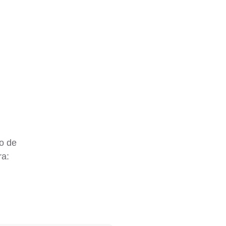
o de
ra: